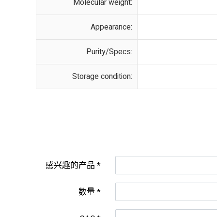
Molecular weight:
Appearance:
Purity/Specs:
Storage condition:
感兴趣的产品
数量