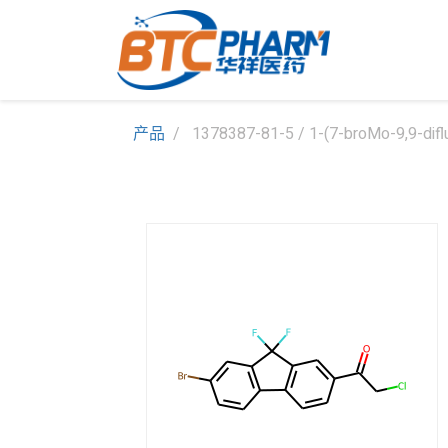
产品
1378387-81-5 / 1-(7-broMo-9,9-difl