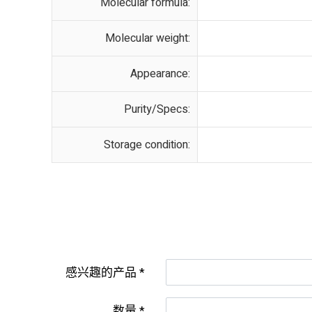
Molecular formula:
Molecular weight:
Appearance:
Purity/Specs:
Storage condition:
感兴趣的产品
数量