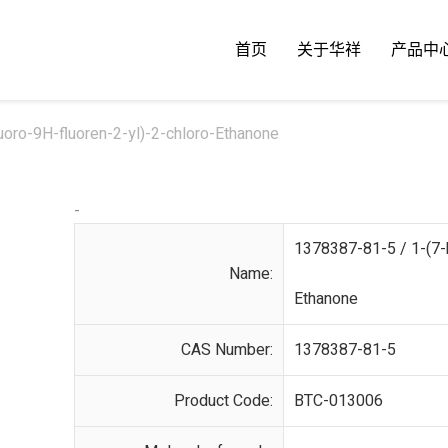
首页
关于华祥
产品中
uoro-9H-fluoren-2-yl)-2-chloro-Ethanone
-
1378387-81-5 / 1-(7-b
Name:
Ethanone
CAS Number:
1378387-81-5
Product Code:
BTC-013006