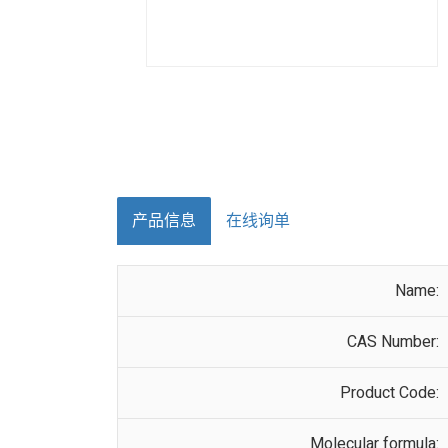
产品信息
在线询单
Name:
CAS Number:
Product Code:
Molecular formula: