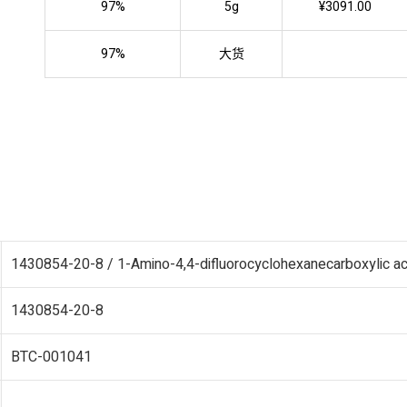
97%
5g
¥3091.00
97%
大货
1430854-20-8 / 1-Amino-4,4-difluorocyclohexanecarboxylic ac
1430854-20-8
BTC-001041