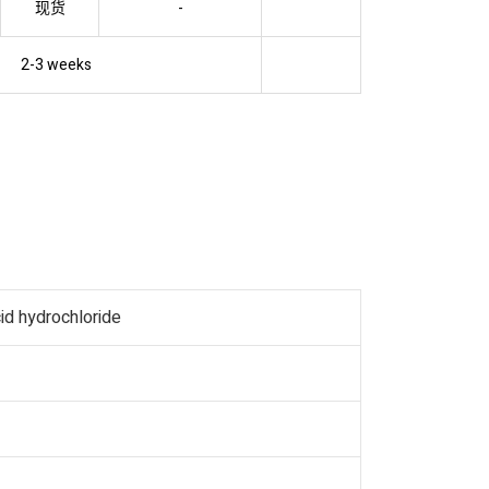
现货
-
2-3 weeks
id hydrochloride