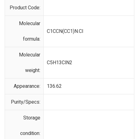
Product Code:
Molecular
C1CCN(CC1)N.Cl
formula:
Molecular
C5H13ClN2
weight:
Appearance:
136.62
Purity/Specs:
Storage
condition: