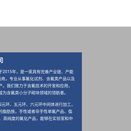
司
2015年，是一家具有完善产业链、产能
造商，专业从事
氟化试剂
、含氟类产品以及
产。我们致力于含氟技术的开发和应用，
成为含氟类小分子砌块领域的领航者。
元环、五元环、六元环中间体进行加工，
的脂肪族，手性或者非手性单氟产品、偕
e、高纯度的氟化产品，能够在实验室和中
。