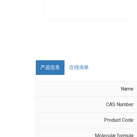
产品信息
在线询单
Name:
CAS Number:
Product Code:
Molecular formula: