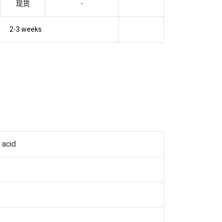
现货
-
2-3 weeks
 acid