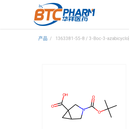
产品
1363381-55-8 / 3-Boc-3-azabicyclo[3