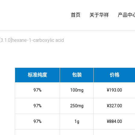
首页
关于华祥
产品中
.1.0]hexane-1-carboxylic acid
标准纯度
包装
价格
97%
100mg
¥193.00
97%
250mg
¥327.00
97%
1g
¥884.00