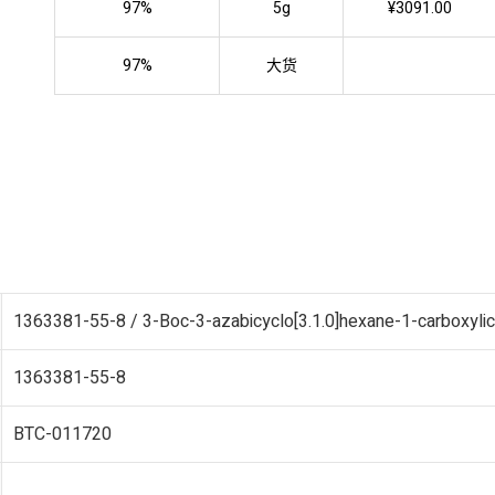
97%
5g
¥3091.00
97%
大货
1363381-55-8 / 3-Boc-3-azabicyclo[3.1.0]hexane-1-carboxylic
1363381-55-8
BTC-011720