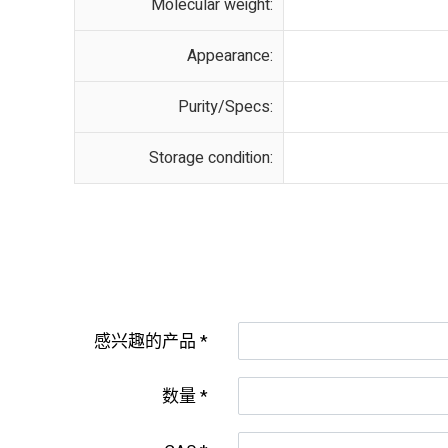
Molecular weight:
Appearance:
Purity/Specs:
Storage condition:
感兴趣的产品
数量