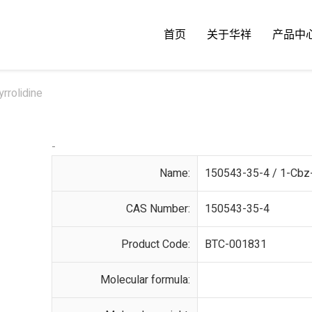
首页
关于华祥
产品中
rrolidine
-
Name:
150543-35-4 / 1-Cbz-
CAS Number:
150543-35-4
Product Code:
BTC-001831
Molecular formula: