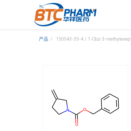
产品
150543-35-4 / 1-Cbz-3-methylenepy